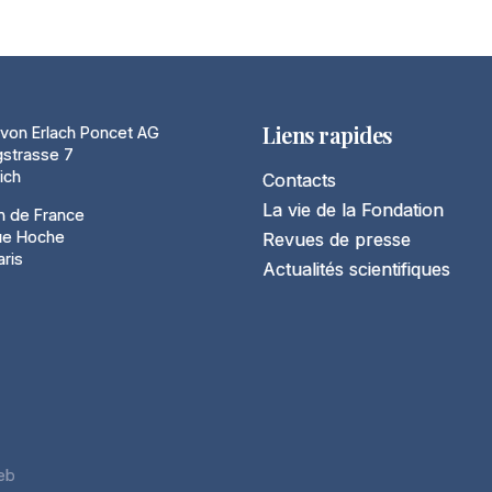
Liens rapides
von Erlach Poncet AG
gstrasse 7
ich
Contacts
La vie de la Fondation
n de France
ue Hoche
Revues de presse
ris
Actualités scientifiques
eb