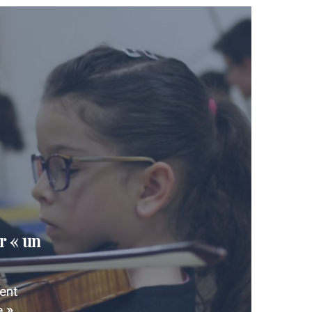
r « un
ent
 ».