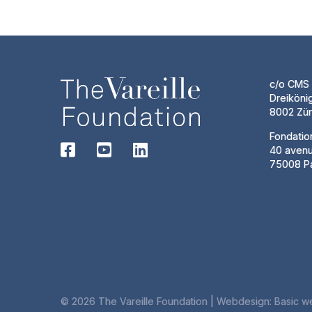
c/o CMS 
Dreiköni
8002 Zür
Fondatio
40 aven
75008 Pa
© 2026 The Vareille Foundation | Webdesign:
Basic w