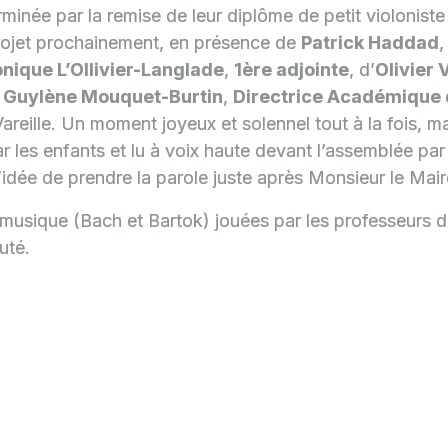
erminée par la remise de leur diplôme de petit violonist
projet prochainement, en présence de
Patrick Haddad
nique L’Ollivier-Langlade
,
1ère adjointe
, d’
Olivier 
e
Guylène Mouquet-Burtin
,
Directrice Académique 
Vareille. Un moment joyeux et solennel tout à la fois, m
r les enfants et lu à voix haute devant l’assemblée par 
’idée de prendre la parole juste après Monsieur le Mair
usique (Bach et Bartok) jouées par les professeurs de
uté.