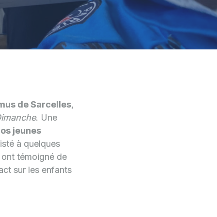
mus de Sarcelles
,
Dimanche
. Une
nos jeunes
isté à quelques
n ont témoigné de
pact sur les enfants