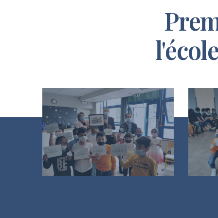
Prem
l'écol