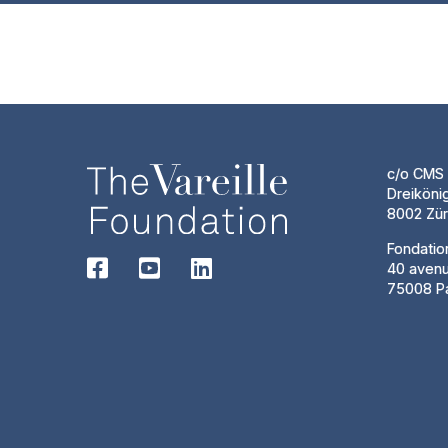
c/o CMS 
Dreiköni
8002 Zür
Fondatio
40 aven
75008 Pa