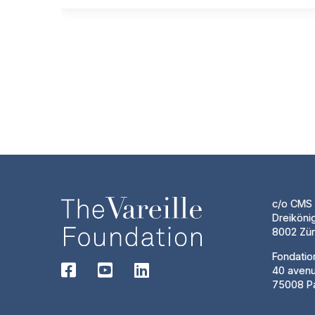
c/o CMS 
Dreiköni
8002 Zür
Fondatio
40 aven
75008 Pa