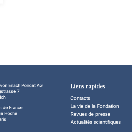
Liens rapides
von Erlach Poncet AG
gstrasse 7
ich
Contacts
La vie de la Fondation
n de France
ue Hoche
Revues de presse
ris
Actualités scientifiques