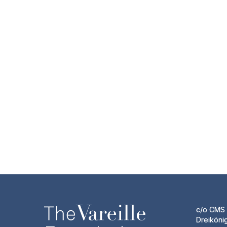
c/o CMS 
Dreiköni