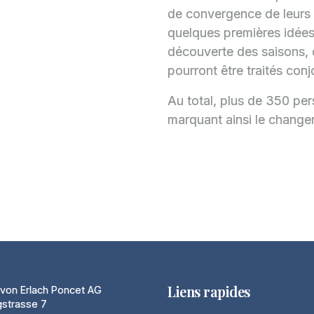
de convergence de leurs o
quelques premières idée
découverte des saisons, 
pourront être traités conj
Au total, plus de 350 per
marquant ainsi le changem
Liens rapides
von Erlach Poncet AG
gstrasse 7