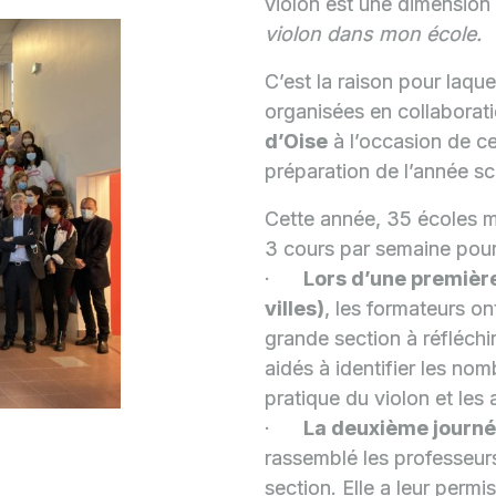
violon est une dimension 
violon dans mon école.
C’est la raison pour laqu
organisées en collaborat
d’Oise
à l’occasion de ce
préparation de l’année sc
Cette année, 35 écoles m
3 cours par semaine pour
·
Lors d’une première
villes)
, les formateurs on
grande section à réfléchir
aidés à identifier les no
pratique du violon et le
·
La deuxième journée
rassemblé les professeur
section. Elle a leur permi