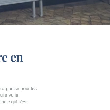
re en
é organisé pour les
ui a vu la
inale qui s’est