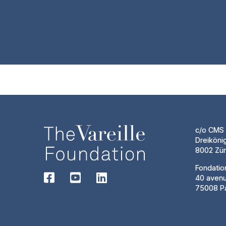
c/o CMS 
Dreiköni
8002 Zür
Fondatio
40 aven
75008 Pa