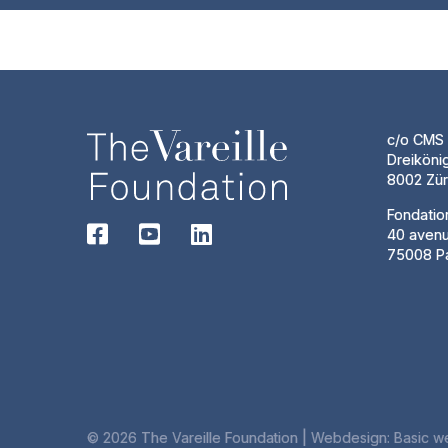
c/o CMS 
Dreiköni
8002 Zür
Fondatio
40 aven
75008 Pa
© 2026 The Vareille Foundation | Webdesign:
Basic w