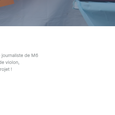
e journaliste de M6
de violon,
ojet !