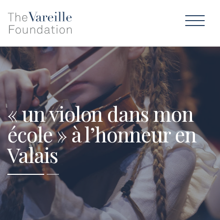
« un violon dans mon
école » à l’honneur en
Valais