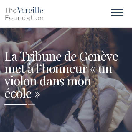
La Tribune de Genève
met à l’honneur « un
violon dans mon
école »